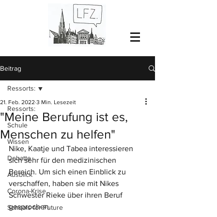
Beitrag
Ressorts:
21. Feb. 2022
3 Min. Lesezeit
Ressorts:
"Meine Berufung ist es,
Schule
Menschen zu helfen"
Wissen
Nike, Kaatje und Tabea interessieren 
Debatte
sich sehr für den medizinischen 
Bereich. Um sich einen Einblick zu 
Ausblick
verschaffen, haben sie mit Nikes 
Corona-Krise
Schwester Rieke über ihren Beruf 
gesprochen.
Schools for Future