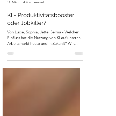
17. März
4 Min. Lesezeit
KI - Produktivitätsbooster
oder Jobkiller?
Von Lucie, Sophia, Jette, Selma - Welchen
Einfluss hat die Nutzung von KI auf unseren
Arbeitsmarkt heute und in Zukunft? Wir
haben im Rahmen des Vernetzten Unterrichts
zum Thema "KI-Revolution - Versklavung
oder Befreiung?" mit einer echten Expertin
gesprochen. Momentan entwickelt sich die
Künstliche Intelligenz rasant und wird dabei
in zunehmend mehr Bereichen eingesetzt.
Auch Unternehmen integrieren KI weiter in
ihre Arbeitsprozesse und den Arbeitsalltag.