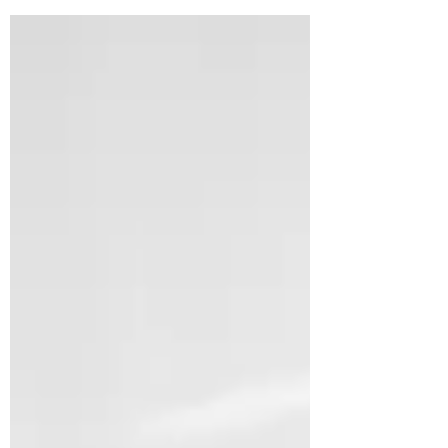
Antisemitismus in Deutschland. Eine
beeindruckende und denkwürdige
Veranstaltung. Wir danken dem KKV
Oldenburg für die Unterstützung. Rabbiner
Levi Israel Ufferfilge ist ein junger Rabbiner,
Autor und engagierter Vermittler jüdischen
Lebens in der Gegenwart. Bekannt wurde er
vor allem durch seine offene, humorvolle und
zugleich nachdenk