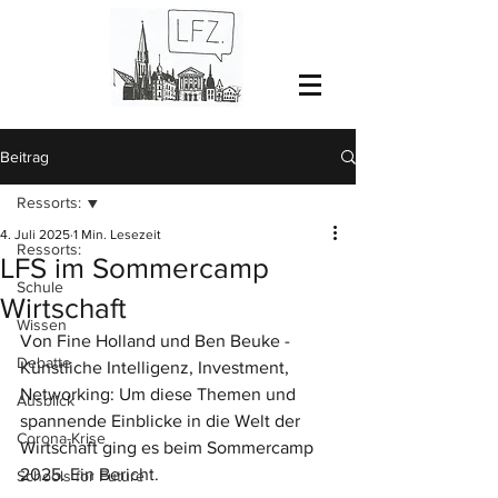
Beitrag
Ressorts:
4. Juli 2025
1 Min. Lesezeit
Ressorts:
LFS im Sommercamp
Schule
Wirtschaft
Wissen
Von Fine Holland und Ben Beuke - 
Debatte
Künstliche Intelligenz, Investment, 
Networking: Um diese Themen und  
Ausblick
spannende Einblicke in die Welt der 
Corona-Krise
Wirtschaft ging es beim Sommercamp 
2025. Ein Bericht.
Schools for Future