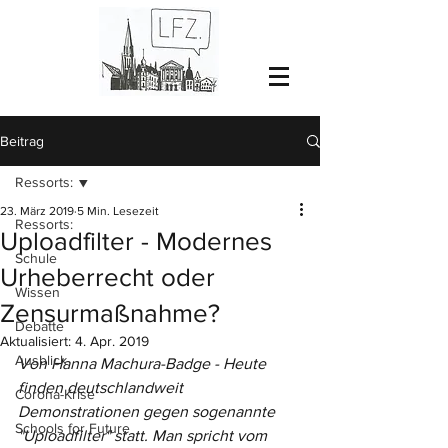
Beitrag
Ressorts:
23. März 2019
5 Min. Lesezeit
Ressorts:
Uploadfilter - Modernes
Schule
Urheberrecht oder
Wissen
Zensurmaßnahme?
Debatte
Aktualisiert:
4. Apr. 2019
Ausblick
Von Hanna Machura-Badge - Heute 
finden deutschlandweit 
Corona-Krise
Demonstrationen gegen sogenannte 
Schools for Future
"Uploadfilter" statt. Man spricht vom 