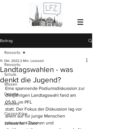
Beitrag
Ressorts:
11. Okt. 2022
2 Min. Lesezeit
Ressorts:
Landtagswahlen - was
Schule
denkt die Jugend?
Wissen
Eine spannende Podiumsdiskussion zur 
Debatte
diesjährigen Landtagswahl fand am 
05.10. im PFL
Ausblick
statt. Der Fokus der Diskussion lag vor 
Corona-Krise
allem auf für junge Menschen 
relevanten Themen und
Schools for Future