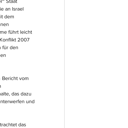
r“ Staat 
e an Israel 
it dem 
inen 
e führt leicht 
Konflikt 2007 
n für den 
hen 
m Bericht vom 
n 
alte, das dazu 
unterwerfen und 
trachtet das 