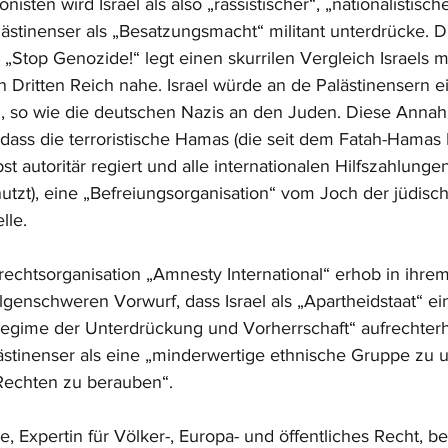
onisten wird Israel als also „rassistischer“, „nationalistische
alästinenser als „Besatzungsmacht“ militant unterdrücke. Di
„Stop Genozide!“ legt einen skurrilen Vergleich Israels m
en Dritten Reich nahe. Israel würde an de Palästinensern e
 so wie die deutschen Nazis an den Juden. Diese Annahm
dass die terroristische Hamas (die seit dem Fatah-Hamas 
st autoritär regiert und alle internationalen Hilfszahlunge
utzt), eine „Befreiungsorganisation“ vom Joch der jüdisc
lle.
echtsorganisation „Amnesty International“ erhob in ihre
genschweren Vorwurf, dass Israel als „Apartheidstaat“ ei
s Regime der Unterdrückung und Vorherrschaft“ aufrechterh
lästinenser als eine „minderwertige ethnische Gruppe zu 
 Rechten zu berauben“.
se, Expertin für Völker-, Europa- und öffentliches Recht, be