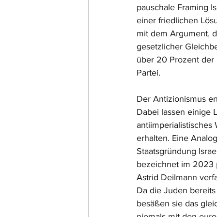
pauschale Framing Isr
einer friedlichen Lö
mit dem Argument, da
gesetzlicher Gleichbe
über 20 Prozent der 
Partei.
Der Antizionismus en
Dabei lassen einige L
antiimperialistisches
erhalten. Eine Analo
Staatsgründung Israel
bezeichnet im 2023 pu
Astrid Deilmann verfa
Da die Juden bereits
besäßen sie das gleic
niemals mit den euro