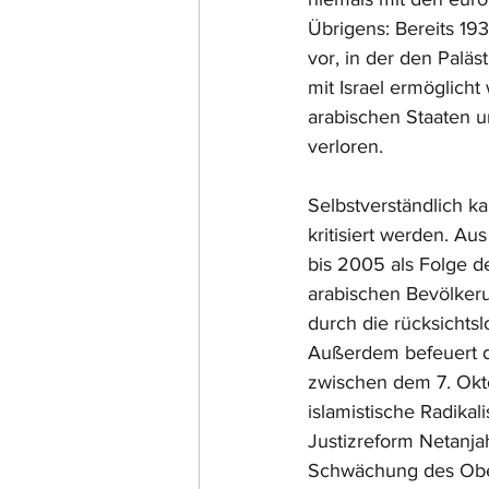
Übrigens: Bereits 19
vor, in der den Paläs
mit Israel ermöglich
arabischen Staaten u
verloren.
Selbstverständlich k
kritisiert werden. Au
bis 2005 als Folge d
arabischen Bevölkeru
durch die rücksichtsl
Außerdem befeuert di
zwischen dem 7. Okt
islamistische Radikal
Justizreform Netanja
Schwächung des Obers