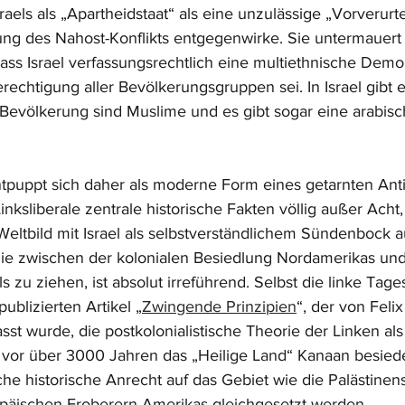
aels als „Apartheidstaat“ als eine unzulässige „Vorverurte
sung des Nahost-Konflikts entgegenwirke. Sie untermauert 
ss Israel verfassungsrechtlich eine multiethnische Demok
rechtigung aller Bevölkerungsgruppen sei. In Israel gibt
Bevölkerung sind Muslime und es gibt sogar eine arabisc
tpuppt sich daher als moderne Form eines getarnten Anti
inksliberale zentrale historische Fakten völlig außer Acht,
 Weltbild mit Israel als selbstverständlichem Sündenbock a
gie zwischen der kolonialen Besiedlung Nordamerikas und
s zu ziehen, ist absolut irreführend. Selbst die linke Tag
blizierten Artikel „
Zwingende Prinzipien
“, der von Feli
sst wurde, die postkolonialistische Theorie der Linken als 
 vor über 3000 Jahren das „Heilige Land“ Kanaan besiedel
he historische Anrecht auf das Gebiet wie die Palästinen
päischen Eroberern Amerikas gleichgesetzt werden. 