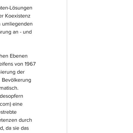
aten-Lösungen 
er Koexistenz 
en umliegenden 
ärung an - und 
ichen Ebenen 
eifens von 1967 
ierung der 
n Bevölkerung 
matisch. 
odesopfern 
a.com
) eine 
strebte 
etenzen durch 
, da sie das 