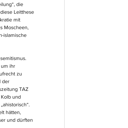
ilung“, die 
diese Leitthese 
ratie mit 
 es Moscheen, 
h-islamische 
semitismus. 
 um ihr 
ufrecht zu 
 der 
eszeitung TAZ 
x Kolb und 
„ahistorisch“. 
t hätten, 
ser und dürften 