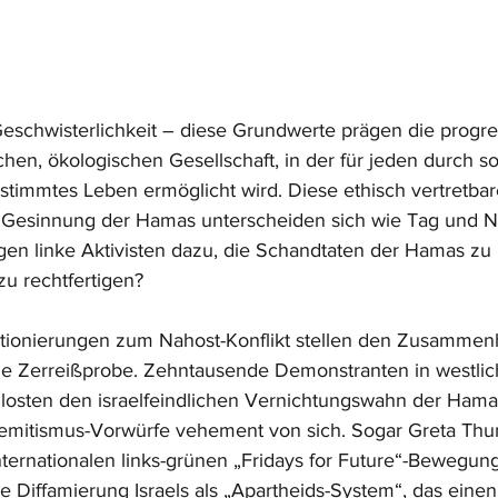
 Geschwisterlichkeit – diese Grundwerte prägen die progres
schen, ökologischen Gesellschaft, in der für jeden durch so
estimmtes Leben ermöglicht wird. Diese ethisch vertretbar
e Gesinnung der Hamas unterscheiden sich wie Tag und N
n linke Aktivisten dazu, die Schandtaten der Hamas zu i
 zu rechtfertigen?
tionierungen zum Nahost-Konflikt stellen den Zusammenha
ie Zerreißprobe. Zehntausende Demonstranten in westlic
losten den israelfeindlichen Vernichtungswahn der Hama
semitismus-Vorwürfe vehement von sich. Sogar Greta Thun
nternationalen links-grünen „Fridays for Future“-Bewegun
ie Diffamierung Israels als „Apartheids-System“, das eine