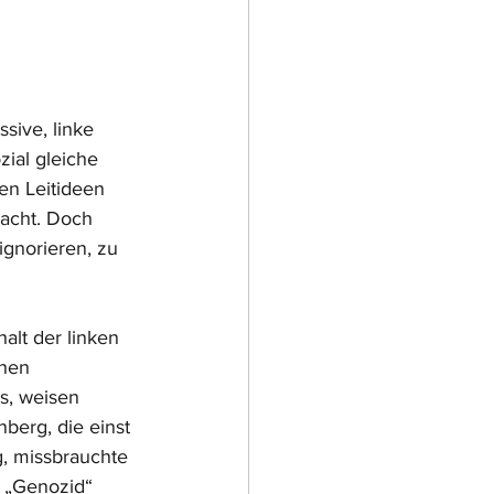
sive, linke 
zial gleiche 
en Leitideen 
acht. Doch 
gnorieren, zu 
lt der linken 
hen 
s, weisen 
berg, die einst 
g, missbrauchte 
n „Genozid“ 