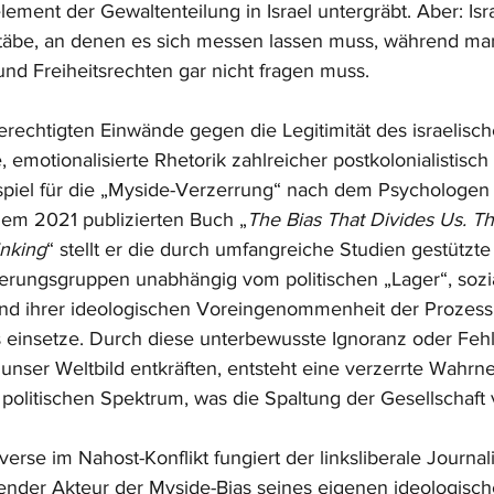
ment der Gewaltenteilung in Israel untergräbt. Aber: Isra
äbe, an denen es sich messen lassen muss, während man
d Freiheitsrechten gar nicht fragen muss.
erechtigten Einwände gegen die Legitimität des israelisc
rte, emotionalisierte Rhetorik zahlreicher postkolonialistis
spiel für die „Myside-Verzerrung“ nach dem Psychologen 
inem 2021 publizierten Buch „
The Bias That Divides Us. T
inking
“ stellt er die durch umfangreiche Studien gestützte 
kerungsgruppen unabhängig vom politischen „Lager“, sozi
und ihrer ideologischen Voreingenommenheit der Prozess
einsetze. Durch diese unterbewusste Ignoranz oder Fehli
e unser Weltbild entkräften, entsteht eine verzerrte Wahr
politischen Spektrum, was die Spaltung der Gesellschaft 
erse im Nahost-Konflikt fungiert der linksliberale Journal
kender Akteur der Myside-Bias seines eigenen ideologisch