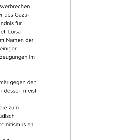
gsverbrechen 
er des Gaza-
ndnis für 
t. Luisa 
h im Namen der 
einiger 
berzeugungen im 
rimär gegen den 
ich dessen meist 
die zum 
üdisch 
semitismus an.