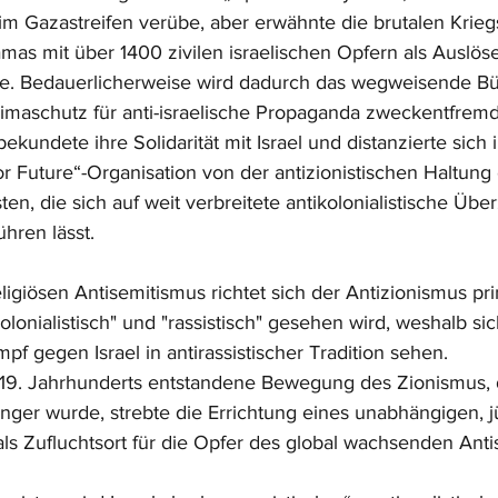
im Gazastreifen verübe, aber erwähnte die brutalen Krie
amas mit über 1400 zivilen israelischen Opfern als Auslös
se. Bedauerlicherweise wird dadurch das wegweisende Bü
limaschutz für anti-israelische Propaganda zweckentfremde
kundete ihre Solidarität mit Israel und distanzierte sic
r Future“-Organisation von der antizionistischen Haltung 
isten, die sich auf weit verbreitete antikolonialistische Ü
ühren lässt.
igiösen Antisemitismus richtet sich der Antizionismus p
"kolonialistisch" und "rassistisch" gesehen wird, weshalb s
mpf gegen Israel in antirassistischer Tradition sehen. 
19. Jahrhunderts entstandene Bewegung des Zionismus, 
änger wurde, strebte die Errichtung eines unabhängigen, j
als Zufluchtsort für die Opfer des global wachsenden Anti