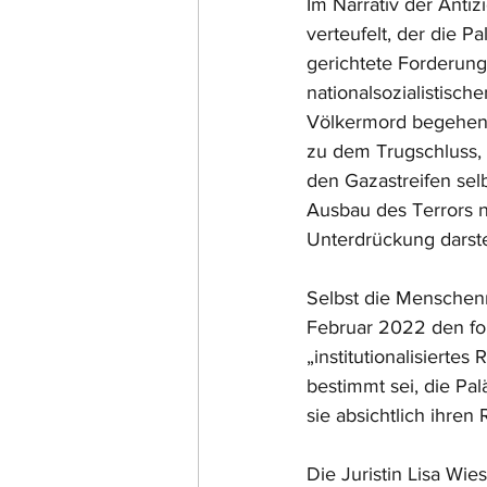
Im Narrativ der Antizi
verteufelt, der die P
gerichtete Forderung 
nationalsozialistisch
Völkermord begehen,
zu dem Trugschluss, 
den Gazastreifen selb
Ausbau des Terrors n
Unterdrückung darste
Selbst die Menschenr
Februar 2022 den fol
„institutionalisierte
bestimmt sei, die Pa
sie absichtlich ihren
Die Juristin Lisa Wie