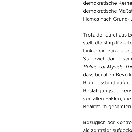
demokratische Kernele
demokratische Maßst
Hamas nach Grund- un
Trotz der durchaus b
stellt die simplifizie
Linker ein Paradebei
Stanovich dar. In se
Politics of Myside Th
dass bei allen Bevöl
Bildungsstand aufgr
Bestätigungsdenkens 
von allen Fakten, di
Realität im gesamten 
Bezüglich der Kontrov
als zentraler aufdec