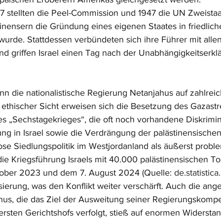
37 stellten die Peel-Commission und 1947 die UN Zweista
tinensern die Gründung eines eigenen Staates in friedlich
t wurde. Stattdessen verbündeten sich ihre Führer mit all
nd griffen Israel einen Tag nach der Unabhängigkeitserkl
ann die nationalistische Regierung Netanjahus auf zahlre
s ethischer Sicht erweisen sich die Besetzung des Gazastr
es „Sechstagekrieges“, die oft noch vorhandene Diskrimin
ng in Israel sowie die Verdrängung der palästinensische
ose Siedlungspolitik im Westjordanland als äußerst proble
e Kriegsführung Israels mit 40.000 palästinensischen T
ober 2023 und dem 7. August 2024 (Quelle: 
de.statistic
isierung, was den Konflikt weiter verschärft. Auch die ange
hus, die das Ziel der Ausweitung seiner Regierungskomp
ten Gerichtshofs verfolgt, stieß auf enormen Widerstand