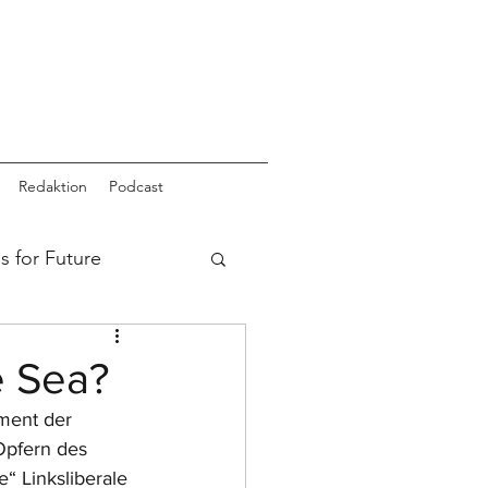
Redaktion
Podcast
s for Future
e Sea?
ment der 
Opfern des 
“ Linksliberale 