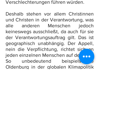
Verschlechterungen führen würden. 
Deshalb stehen vor allem Christinnen 
und Christen in der Verantwortung, was 
alle anderen Menschen jedoch 
keineswegs ausschließt, da auch für sie 
der Verantwortungsauftrag gilt. Das ist 
geographisch unabhängig. Der Appell, 
nein die Verpflichtung, richtet sich an 
jeden einzelnen Menschen auf der Welt. 
So unbedeutend beispielsweise 
Oldenburg in der globalen Klimapolitik 
auf den ersten Blick auch erscheinen 
mag, die Oldenburgerinnen und 
Oldenburger müssen ebenso ihren 
Beitrag leisten.
Wenn wir nicht schon den Anspruch 
haben die Katastrophen des 
Klimawandels für uns selbst 
abzuwenden, so sollten wir es 
zumindest für die restliche Schöpfung 
tun, wie es das Kirchenlied fordert. 