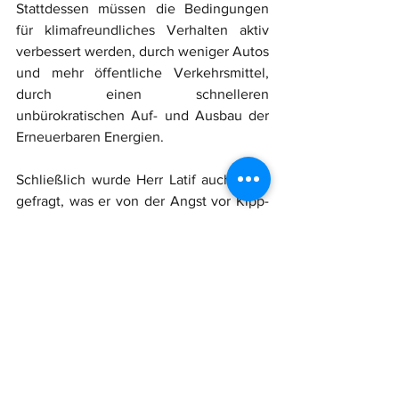
Stattdessen müssen die Bedingungen 
für klimafreundliches Verhalten aktiv 
verbessert werden, durch weniger Autos 
und mehr öffentliche Verkehrsmittel, 
durch einen schnelleren 
unbürokratischen Auf- und Ausbau der 
Erneuerbaren Energien. 
Schließlich wurde Herr Latif auch noch 
gefragt, was er von der Angst vor Kipp-
Punkten im Klimageschehen halte, die 
sein Kollege Herr Marotzke zwei 
Wochen vorher als oft übertrieben 
bezeichnet hatte. Das mit den Kipp-
Punkten sei eine recht unsichere Sache, 
bestätigte Latif. Da sei keine 
Katastrophe ausgemacht. Sie aber 
deswegen nicht ernstzunehmen, sei 
fahrlässig. 