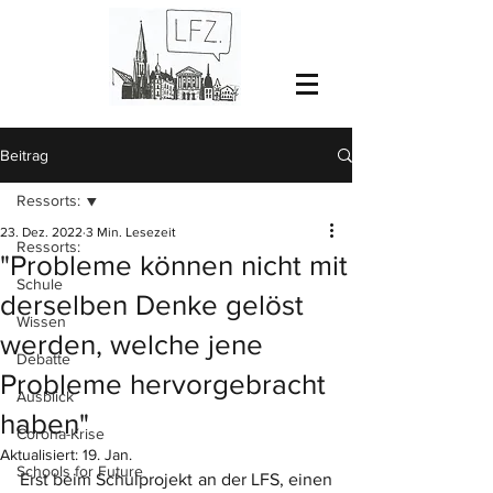
Beitrag
Ressorts:
23. Dez. 2022
3 Min. Lesezeit
Ressorts:
"Probleme können nicht mit
Schule
derselben Denke gelöst
Wissen
werden, welche jene
Debatte
Probleme hervorgebracht
Ausblick
haben"
Corona-Krise
Aktualisiert:
19. Jan.
Schools for Future
Erst beim Schulprojekt an der LFS, einen 